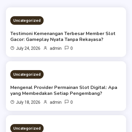
3 MINS READ
Uncategorized
Testimoni Kemenangan Terbesar Member Slot
Gacor: Gameplay Nyata Tanpa Rekayasa?
0
July 24, 2026
admin
3 MINS READ
Uncategorized
Mengenal Provider Permainan Slot Digital: Apa
yang Membedakan Setiap Pengembang?
0
July 18, 2026
admin
4 MINS READ
Uncategorized