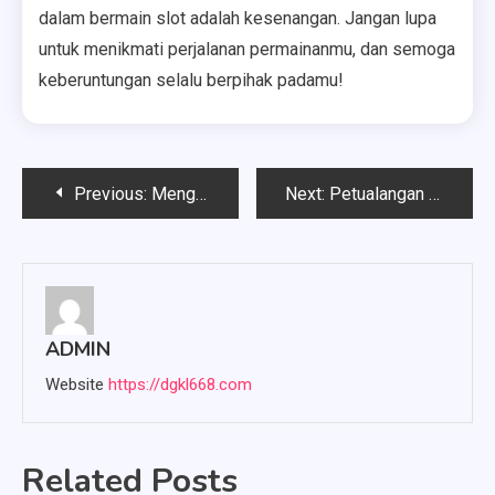
dalam bermain slot adalah kesenangan. Jangan lupa
untuk menikmati perjalanan permainanmu, dan semoga
keberuntungan selalu berpihak padamu!
Post
Previous:
Mengenal Jenis-Jenis Slot Online Populer di Akun Demo Indonesia
Next:
Petualangan Bersama John Hunter di Slot Scarab Queen dengan Liga89 Link Alternatif
navigation
ADMIN
Website
https://dgkl668.com
Related Posts