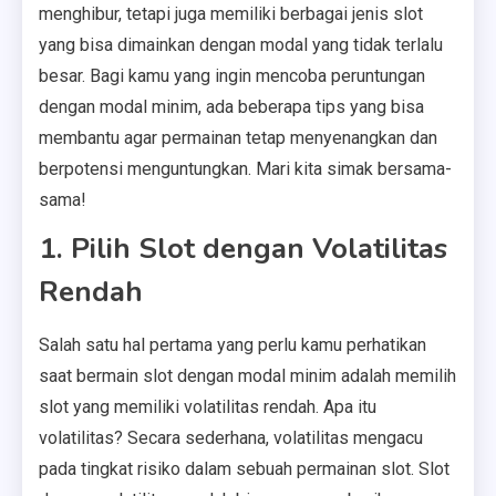
menghibur, tetapi juga memiliki berbagai jenis slot
yang bisa dimainkan dengan modal yang tidak terlalu
besar. Bagi kamu yang ingin mencoba peruntungan
dengan modal minim, ada beberapa tips yang bisa
membantu agar permainan tetap menyenangkan dan
berpotensi menguntungkan. Mari kita simak bersama-
sama!
1. Pilih Slot dengan Volatilitas
Rendah
Salah satu hal pertama yang perlu kamu perhatikan
saat bermain slot dengan modal minim adalah memilih
slot yang memiliki volatilitas rendah. Apa itu
volatilitas? Secara sederhana, volatilitas mengacu
pada tingkat risiko dalam sebuah permainan slot. Slot