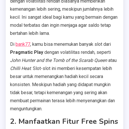
dengan volatilitas rendah biasanya memberikan
kemenangan lebih sering, meskipun jumlahnya lebih
kecil. Ini sangat ideal bagi kamu yang bermain dengan
modal terbatas dan ingin menjaga agar saldo tetap
bertahan lebih lama.
Di
bank77
, kamu bisa menemukan banyak slot dari
Pragmatic Play
dengan volatilitas rendah, seperti
John Hunter and the Tomb of the Scarab Queen
atau
Chilli Heat
. Slot-slot ini memberi kesempatan lebih
besar untuk memenangkan hadiah kecil secara
konsisten. Meskipun hadiah yang didapat mungkin
tidak besar, tetapi kemenangan yang sering akan
membuat permainan terasa lebih menyenangkan dan
menguntungkan.
2. Manfaatkan Fitur Free Spins