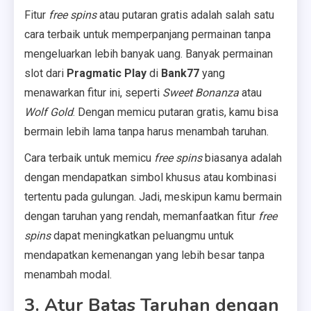
Fitur
free spins
atau putaran gratis adalah salah satu
cara terbaik untuk memperpanjang permainan tanpa
mengeluarkan lebih banyak uang. Banyak permainan
slot dari
Pragmatic Play
di
Bank77
yang
menawarkan fitur ini, seperti
Sweet Bonanza
atau
Wolf Gold
. Dengan memicu putaran gratis, kamu bisa
bermain lebih lama tanpa harus menambah taruhan.
Cara terbaik untuk memicu
free spins
biasanya adalah
dengan mendapatkan simbol khusus atau kombinasi
tertentu pada gulungan. Jadi, meskipun kamu bermain
dengan taruhan yang rendah, memanfaatkan fitur
free
spins
dapat meningkatkan peluangmu untuk
mendapatkan kemenangan yang lebih besar tanpa
menambah modal.
3. Atur Batas Taruhan dengan