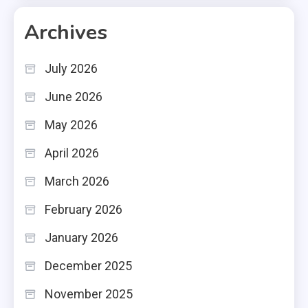
Archives
July 2026
June 2026
May 2026
April 2026
March 2026
February 2026
January 2026
December 2025
November 2025