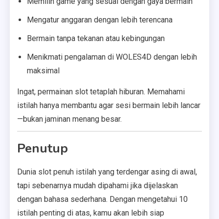
Memilih game yang sesuai dengan gaya bermain
Mengatur anggaran dengan lebih terencana
Bermain tanpa tekanan atau kebingungan
Menikmati pengalaman di WOLES4D dengan lebih
maksimal
Ingat, permainan slot tetaplah hiburan. Memahami
istilah hanya membantu agar sesi bermain lebih lancar
—bukan jaminan menang besar.
Penutup
Dunia slot penuh istilah yang terdengar asing di awal,
tapi sebenarnya mudah dipahami jika dijelaskan
dengan bahasa sederhana. Dengan mengetahui 10
istilah penting di atas, kamu akan lebih siap