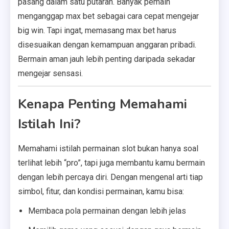
pasang dalam satu putaran. Banyak pemain
menganggap max bet sebagai cara cepat mengejar
big win. Tapi ingat, memasang max bet harus
disesuaikan dengan kemampuan anggaran pribadi.
Bermain aman jauh lebih penting daripada sekadar
mengejar sensasi.
Kenapa Penting Memahami
Istilah Ini?
Memahami istilah permainan slot bukan hanya soal
terlihat lebih “pro”, tapi juga membantu kamu bermain
dengan lebih percaya diri. Dengan mengenal arti tiap
simbol, fitur, dan kondisi permainan, kamu bisa:
Membaca pola permainan dengan lebih jelas