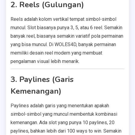
2. Reels (Gulungan)
Reels adalah kolom vertikal tempat simbol-simbol
muncul. Slot biasanya punya 3, 5, atau 6 reel. Semakin
banyak reel, biasanya semakin variatif pola permainan
yang bisa muncul. Di WOLES4D, banyak permainan
memiliki desain reel modern yang membuat
pengalaman visual lebih menarik.
3. Paylines (Garis
Kemenangan)
Paylines adalah garis yang menentukan apakah
simbol-simbol yang muncul membentuk kombinasi
kemenangan. Ada slot yang punya 10 paylines, 20
paylines, bahkan lebih dari 100 ways to win. Semakin