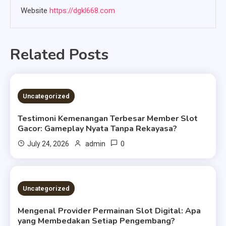
Website
https://dgkl668.com
Related Posts
3 MINS READ
Uncategorized
Testimoni Kemenangan Terbesar Member Slot
Gacor: Gameplay Nyata Tanpa Rekayasa?
0
July 24, 2026
admin
3 MINS READ
Uncategorized
Mengenal Provider Permainan Slot Digital: Apa
yang Membedakan Setiap Pengembang?