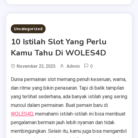
4 MINS READ
Uncategorized
10 Istilah Slot Yang Perlu
Kamu Tahu Di WOLES4D
0
November 23, 2025
Admin
Dunia permainan slot memang penuh keseruan, warna,
dan ritme yang bikin penasaran. Tapi di balik tampilan
yang terlihat sederhana, ada banyak istilah yang sering
muncul dalam permainan. Buat pemain baru di
WOLES4D
, memahami istilah-istilah ini bisa membuat
pengalaman bermain jauh lebih nyaman dan tidak
membingungkan. Selain itu, kamu juga bisa mengambil